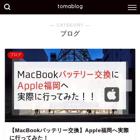
tomablog
― CATEGORY ―
ブログ
ブログ
【MacBookバッテリー交換】Apple福岡へ実際
に行ってみた！